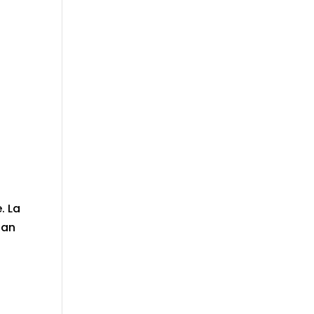
. La
tan